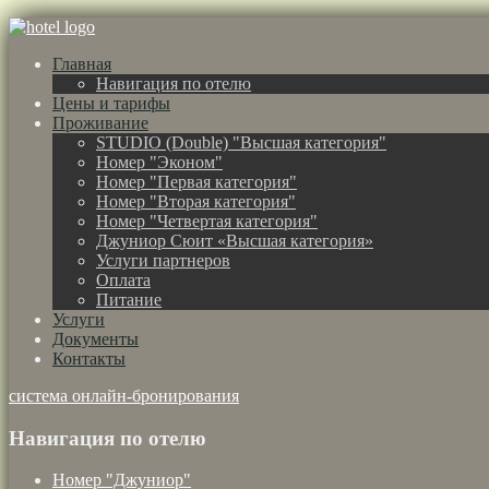
Главная
Навигация по отелю
Цены и тарифы
Проживание
STUDIO (Double) "Высшая категория"
Номер "Эконом"
Номер "Первая категория"
Номер "Вторая категория"
Номер "Четвертая категория"
Джуниор Сюит «Высшая категория»
Услуги партнеров
Оплата
Питание
Услуги
Документы
Контакты
система онлайн-бронирования
Навигация по отелю
Номер "Джуниор"