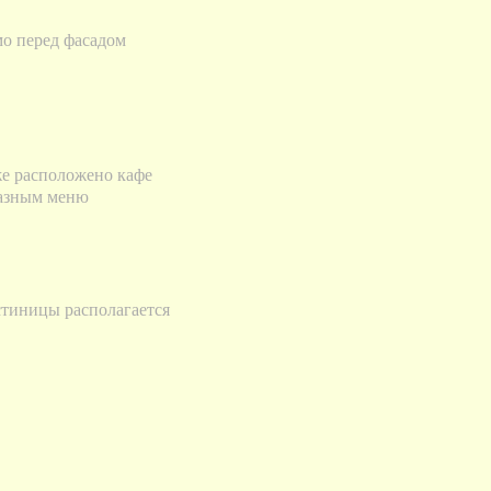
о перед фасадом
же расположено кафе
азным меню
стиницы располагается