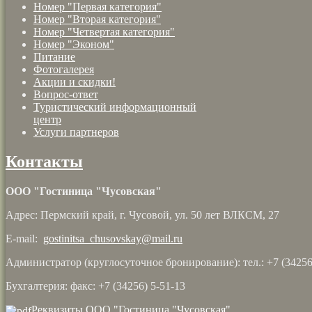
Номер "Первая категория"
Номер "Вторая категория"
Номер "Четвертая категория"
Номер "Эконом"
Питание
Фотогалерея
Акции и скидки!
Вопрос-ответ
Туристический информационный
центр
Услуги партнеров
Контакты
ООО "Гостиница "Чусовская"
Адрес: Пермский край, г. Чусовой, ул. 50 лет ВЛКСМ, 27
E-mail:
gostinitsa_chusovskay@mail.ru
Администратор (круглосуточное бронирование): тел.: +7 (34256
Бухгалтерия: факс: +7 (34256) 5-51-13
Реквизиты ООО "Гостиница "Чусовская"